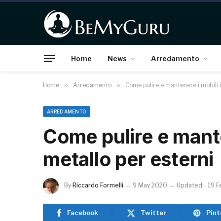
Home
News
Arredamento
Home
»
Arredamento
»
Come pulire e mantenere i mobili i
ARREDAMENTO
Come pulire e mante
metallo per esterni
By
Riccardo Formelli
9 May 2020
Updated:
19 F
Facebook
Twitter
Pint