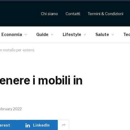
Chi siamo
Contatti
Termini & Condizioni
Economia
Guide
Lifestyle
Salute
Te
n metallo per esterni
nere i mobili in
ebruary 2022
erest
LinkedIn