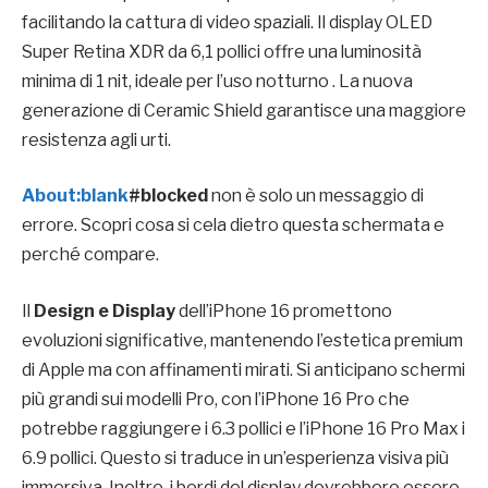
facilitando la cattura di video spaziali. Il display OLED
Super Retina XDR da 6,1 pollici offre una luminosità
minima di 1 nit, ideale per l’uso notturno . La nuova
generazione di Ceramic Shield garantisce una maggiore
resistenza agli urti.
About:blank
#blocked
non è solo un messaggio di
errore. Scopri cosa si cela dietro questa schermata e
perché compare.
Il
Design e Display
dell’iPhone 16 promettono
evoluzioni significative, mantenendo l’estetica premium
di Apple ma con affinamenti mirati. Si anticipano schermi
più grandi sui modelli Pro, con l’iPhone 16 Pro che
potrebbe raggiungere i 6.3 pollici e l’iPhone 16 Pro Max i
6.9 pollici. Questo si traduce in un’esperienza visiva più
immersiva. Inoltre, i bordi del display dovrebbero essere