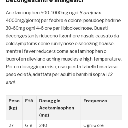
Acetaminophen 500-1000mg ogni
6 ore
(max
4000mg/giorno) per febbre e dolore; pseudoephedrine
30-60mg ogni 4-6 ore per il blocked nose. Questi
decongestants riducono il gonfiore nasale causato da
cold symptoms come runny nose e sneezing hoarse,
mentre i fever reducers come acetaminophen o
ibuprofen alleviano aching muscles e high temperature.
Per un dosaggio preciso, usa questa tabella basata su
peso ed età, adattata per adulti e bambini sopra i
12
anni
.
Peso
Età
Dosaggio
Frequenza
(kg)
Acetaminophen
(mg)
27-
6-8
240
Ogni 6 ore