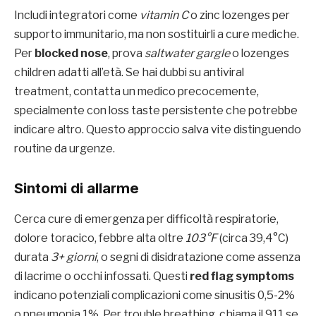
Includi integratori come
vitamin C
o zinc lozenges per
supporto immunitario, ma non sostituirli a cure mediche.
Per
blocked nose
, prova
saltwater gargle
o lozenges
children adatti all’età. Se hai dubbi su antiviral
treatment, contatta un medico precocemente,
specialmente con loss taste persistente che potrebbe
indicare altro. Questo approccio salva vite distinguendo
routine da urgenze.
Sintomi di allarme
Cerca cure di emergenza per difficoltà respiratorie,
dolore toracico, febbre alta oltre
103°F
(circa 39,4°C)
durata
3+ giorni
, o segni di disidratazione come assenza
di lacrime o occhi infossati. Questi
red flag symptoms
indicano potenziali complicazioni come sinusitis 0,5-2%
o pneumonia 1%. Per trouble breathing, chiama il 911 se