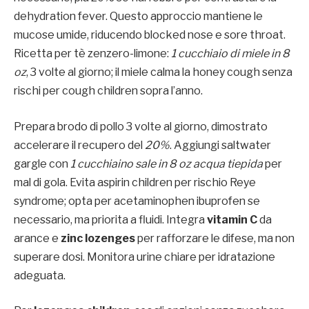
dehydration fever. Questo approccio mantiene le
mucose umide, riducendo blocked nose e sore throat.
Ricetta per tè zenzero-limone:
1 cucchiaio di miele in 8
oz
, 3 volte al giorno; il miele calma la honey cough senza
rischi per cough children sopra l’anno.
Prepara brodo di pollo 3 volte al giorno, dimostrato
accelerare il recupero del
20%
. Aggiungi saltwater
gargle con
1 cucchiaino sale in 8 oz acqua tiepida
per
mal di gola. Evita aspirin children per rischio Reye
syndrome; opta per acetaminophen ibuprofen se
necessario, ma priorita a fluidi. Integra
vitamin C
da
arance e
zinc lozenges
per rafforzare le difese, ma non
superare dosi. Monitora urine chiare per idratazione
adeguata.