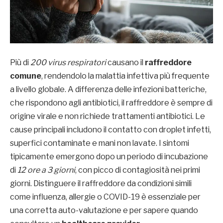
Più di
200 virus respiratori
causano il
raffreddore
comune
, rendendolo la malattia infettiva più frequente
a livello globale. A differenza delle infezioni batteriche,
che rispondono agli antibiotici, il raffreddore è sempre di
origine virale e non richiede trattamenti antibiotici. Le
cause principali includono il contatto con droplet infetti,
superfici contaminate e mani non lavate. I sintomi
tipicamente emergono dopo un periodo di incubazione
di
12 ore a 3 giorni
, con picco di contagiosità nei primi
giorni. Distinguere il raffreddore da condizioni simili
come influenza, allergie o COVID-19 è essenziale per
una corretta auto-valutazione e per sapere quando