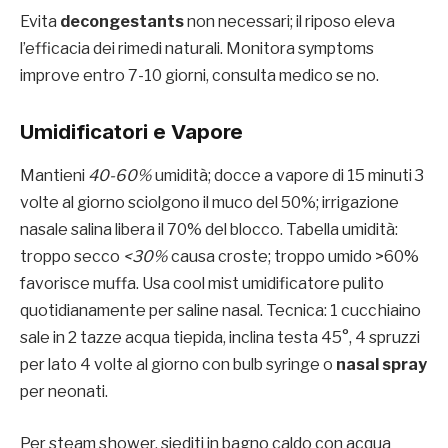
Evita
decongestants
non necessari; il riposo eleva
l’efficacia dei rimedi naturali. Monitora symptoms
improve entro 7-10 giorni, consulta medico se no.
Umidificatori e Vapore
Mantieni
40-60%
umidità; docce a vapore di 15 minuti 3
volte al giorno sciolgono il muco del 50%; irrigazione
nasale salina libera il 70% del blocco. Tabella umidità:
troppo secco
<30%
causa croste; troppo umido >60%
favorisce muffa. Usa cool mist umidificatore pulito
quotidianamente per saline nasal. Tecnica: 1 cucchiaino
sale in 2 tazze acqua tiepida, inclina testa 45°, 4 spruzzi
per lato 4 volte al giorno con bulb syringe o
nasal spray
per neonati.
Per steam shower, siediti in bagno caldo con acqua