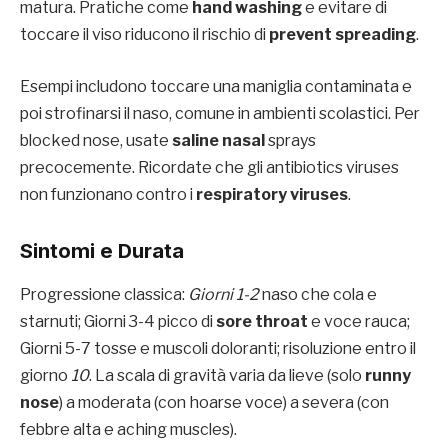
matura. Pratiche come
hand washing
e evitare di
toccare il viso riducono il rischio di
prevent spreading
.
Esempi includono toccare una maniglia contaminata e
poi strofinarsi il naso, comune in ambienti scolastici. Per
blocked nose, usate
saline nasal
sprays
precocemente. Ricordate che gli antibiotics viruses
non funzionano contro i
respiratory viruses
.
Sintomi e Durata
Progressione classica:
Giorni 1-2
naso che cola e
starnuti; Giorni 3-4 picco di
sore throat
e voce rauca;
Giorni 5-7 tosse e muscoli doloranti; risoluzione entro il
giorno
10
. La scala di gravità varia da lieve (solo
runny
nose
) a moderata (con hoarse voce) a severa (con
febbre alta e aching muscles).