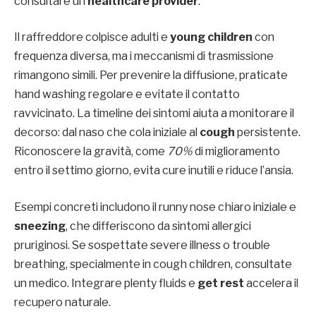
consultare un
healthcare provider
.
Il raffreddore colpisce adulti e
young children
con
frequenza diversa, ma i meccanismi di trasmissione
rimangono simili. Per prevenire la diffusione, praticate
hand washing regolare e evitate il contatto
ravvicinato. La timeline dei sintomi aiuta a monitorare il
decorso: dal naso che cola iniziale al
cough
persistente.
Riconoscere la gravità, come
70%
di miglioramento
entro il settimo giorno, evita cure inutili e riduce l’ansia.
Esempi concreti includono il runny nose chiaro iniziale e
sneezing
, che differiscono da sintomi allergici
pruriginosi. Se sospettate severe illness o trouble
breathing, specialmente in cough children, consultate
un medico. Integrare plenty fluids e
get rest
accelera il
recupero naturale.