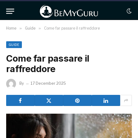
Home
»
Guide
»
Come far passare il raffreddore
GUIDE
Come far passare il
raffreddore
By
17 December 2025