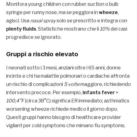
Monitora young children con rubber suction o bulb
syringe per runny nose, ma se peggiora in
wheeze
,
agisci. Usa
nasal spray
solo se prescritto e integra con
plenty fluids
. Statistiche mostrano che il
10%
dei casi
progredisce se ignorato.
Gruppi a rischio elevato
I neonati sotto i 3 mesi, anziani oltre i 65 anni, donne
incinte e chi ha malattie polmonari o cardiache affronta
un rischio di complicazioni
5 volte
maggiore, richiedendo
intervento precoce. Per esempio,
infants fever
>
100,4°F
(circa 38°C) significa ER immediato; asthmatics
worsening wheeze richiede medico il giorno dopo.
Questi gruppi hanno bisogno di healthcare provider
vigilant per cold symptoms che mimano flu symptoms.