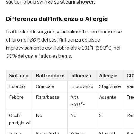
suction o bulb syringe su
steam shower
.
Differenza dall’Influenza o Allergie
I raffreddori insorgono gradualmente con runny nose
chiaro nell’
80%
dei casi; l’influenza colpisce
improvvisamente con febbre oltre 101°F (38.3°C) nel
90%
dei casi e fatica estrema.
Sintomo
Raffreddore
Influenza
Allergie
CO
Esordio
Graduale
Improvviso
Stagionale
Var
Febbre
Rara/bassa
Alta
Assente
Fre
>101°F
Occhi
No
No
Sì
Rar
pruriginosi
Tosse
Secca/mite
Severa
Starnuti
Se