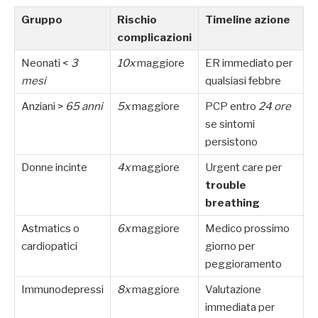
Gruppo
Rischio
Timeline azione
complicazioni
Neonati <
3
10x
maggiore
ER immediato per
mesi
qualsiasi febbre
Anziani >
65 anni
5x
maggiore
PCP entro
24 ore
se sintomi
persistono
Donne incinte
4x
maggiore
Urgent care per
trouble
breathing
Astmatics o
6x
maggiore
Medico prossimo
cardiopatici
giorno per
peggioramento
Immunodepressi
8x
maggiore
Valutazione
immediata per