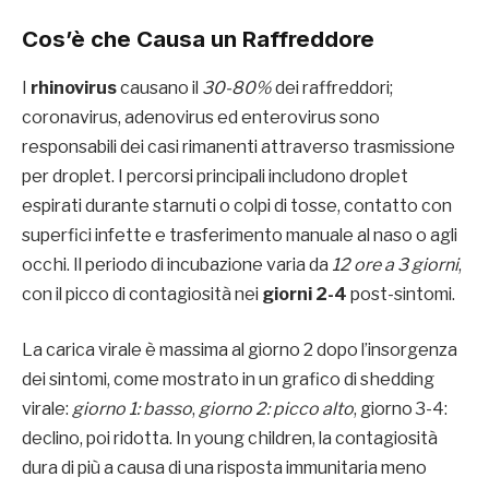
Cos’è che Causa un Raffreddore
I
rhinovirus
causano il
30-80%
dei raffreddori;
coronavirus, adenovirus ed enterovirus sono
responsabili dei casi rimanenti attraverso trasmissione
per droplet. I percorsi principali includono droplet
espirati durante starnuti o colpi di tosse, contatto con
superfici infette e trasferimento manuale al naso o agli
occhi. Il periodo di incubazione varia da
12 ore a 3 giorni
,
con il picco di contagiosità nei
giorni 2-4
post-sintomi.
La carica virale è massima al giorno 2 dopo l’insorgenza
dei sintomi, come mostrato in un grafico di shedding
virale:
giorno 1: basso
,
giorno 2: picco alto
, giorno 3-4:
declino, poi ridotta. In young children, la contagiosità
dura di più a causa di una risposta immunitaria meno