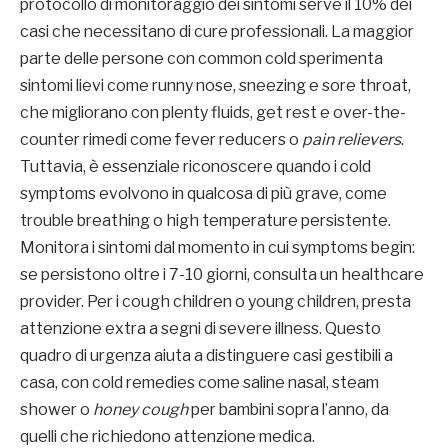
protocollo di monitoraggio dei sintomi serve il 10% dei
casi che necessitano di cure professionali. La maggior
parte delle persone con common cold sperimenta
sintomi lievi come runny nose, sneezing e sore throat,
che migliorano con plenty fluids, get rest e over-the-
counter rimedi come fever reducers o
pain relievers
.
Tuttavia, è essenziale riconoscere quando i cold
symptoms evolvono in qualcosa di più grave, come
trouble breathing o high temperature persistente.
Monitora i sintomi dal momento in cui symptoms begin:
se persistono oltre i 7-10 giorni, consulta un healthcare
provider. Per i cough children o young children, presta
attenzione extra a segni di severe illness. Questo
quadro di urgenza aiuta a distinguere casi gestibili a
casa, con cold remedies come saline nasal, steam
shower o
honey cough
per bambini sopra l’anno, da
quelli che richiedono attenzione medica.