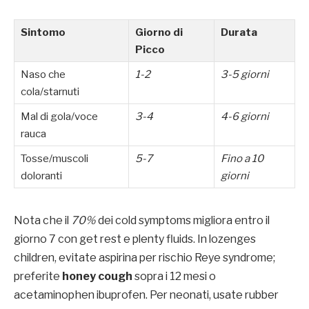
Sintomo
Giorno di
Durata
Picco
Naso che
1-2
3-5 giorni
cola/starnuti
Mal di gola/voce
3-4
4-6 giorni
rauca
Tosse/muscoli
5-7
Fino a 10
doloranti
giorni
Nota che il
70%
dei cold symptoms migliora entro il
giorno 7 con get rest e plenty fluids. In lozenges
children, evitate aspirina per rischio Reye syndrome;
preferite
honey cough
sopra i 12 mesi o
acetaminophen ibuprofen. Per neonati, usate rubber