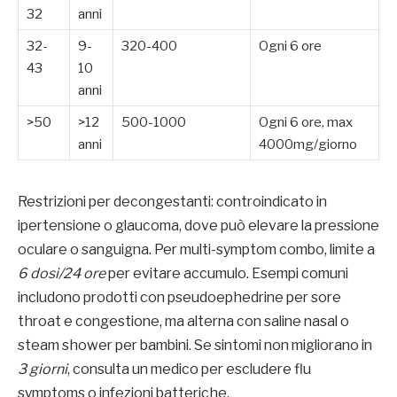
32
anni
32-
9-
320-400
Ogni 6 ore
43
10
anni
>50
>12
500-1000
Ogni 6 ore, max
anni
4000mg/giorno
Restrizioni per decongestanti: controindicato in
ipertensione o glaucoma, dove può elevare la pressione
oculare o sanguigna. Per multi-symptom combo, limite a
6 dosi/24 ore
per evitare accumulo. Esempi comuni
includono prodotti con pseudoephedrine per sore
throat e congestione, ma alterna con saline nasal o
steam shower per bambini. Se sintomi non migliorano in
3 giorni
, consulta un medico per escludere flu
symptoms o infezioni batteriche.