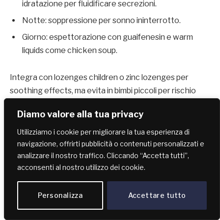
idratazione per fluidificare secrezioni.
Notte: soppressione per sonno ininterrotto.
Giorno: espettorazione con guaifenesin e warm
liquids come chicken soup.
Integra con lozenges children o zinc lozenges per
soothing effects, ma evita in bimbi piccoli per rischio
soffocamento. Se associata a trouble breathing o
Diamo valore alla tua privacy
perdita taste, valuta severe illness. Confronti mostrano
honey cough riduce frequenza tosse del
40%
vs
Utilizziamo i cookie per migliorare la tua esperienza di
placebo, ideale per common cold senza antibiotici
navigazione, offrirti pubblicità o contenuti personalizzati e
analizzare il nostro traffico. Cliccando “Accetta tutti”,
viruses inutili.
acconsenti al nostro utilizzo dei cookie.
Linee guida per un uso sicuro
Personalizza
Accettare tutto
Non superare mai le dosi raccomandate; distanzia
acetaminophen ibuprofen
di 4-6 ore; niente aspirina