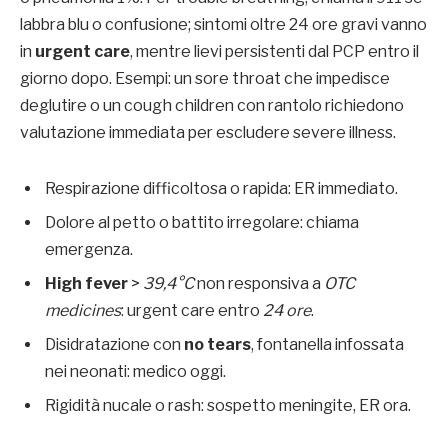
labbra blu o confusione; sintomi oltre 24 ore gravi vanno
in
urgent care
, mentre lievi persistenti dal PCP entro il
giorno dopo. Esempi: un sore throat che impedisce
deglutire o un cough children con rantolo richiedono
valutazione immediata per escludere severe illness.
Respirazione difficoltosa o rapida: ER immediato.
Dolore al petto o battito irregolare: chiama
emergenza.
High fever
>
39,4°C
non responsiva a
OTC
medicines
: urgent care entro
24 ore
.
Disidratazione con
no tears
, fontanella infossata
nei neonati: medico oggi.
Rigidità nucale o rash: sospetto meningite, ER ora.