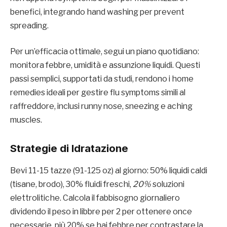
benefici, integrando hand washing per prevent
spreading.
Per un’efficacia ottimale, segui un piano quotidiano:
monitora febbre, umidità e assunzione liquidi. Questi
passi semplici, supportati da studi, rendono i home
remedies ideali per gestire flu symptoms simili al
raffreddore, inclusi runny nose, sneezing e aching
muscles.
Strategie di Idratazione
Bevi 11-15 tazze (91-125 oz) al giorno: 50% liquidi caldi
(tisane, brodo), 30% fluidi freschi,
20%
soluzioni
elettrolitiche. Calcola il fabbisogno giornaliero
dividendo il peso in libbre per 2 per ottenere once
necessarie, più 20% se hai febbre per contrastare la