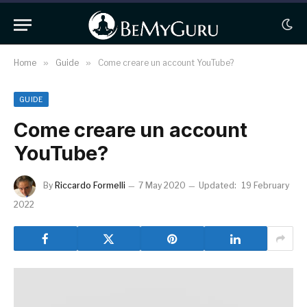
Home
»
Guide
»
Come creare un account YouTube?
GUIDE
Come creare un account
YouTube?
By
Riccardo Formelli
7 May 2020
Updated:
19 February
2022