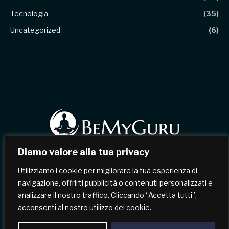
Tecnologia
(35)
Uncategorized
(6)
Diamo valore alla tua privacy
Facebook
X
Instagram
Pinterest
Utilizziamo i cookie per migliorare la tua esperienza di
(Twitter)
navigazione, offrirti pubblicità o contenuti personalizzati e
analizzare il nostro traffico. Cliccando “Accetta tutti”,
HOME
CHI SIAMO
CONTATTI
acconsenti al nostro utilizzo dei cookie.
TERMINI & CONDIZIONI
POLITICA SULLA RISERVATEZZA