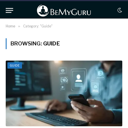
Home
»
Category: "Guide"
BROWSING:
GUIDE
GUIDE