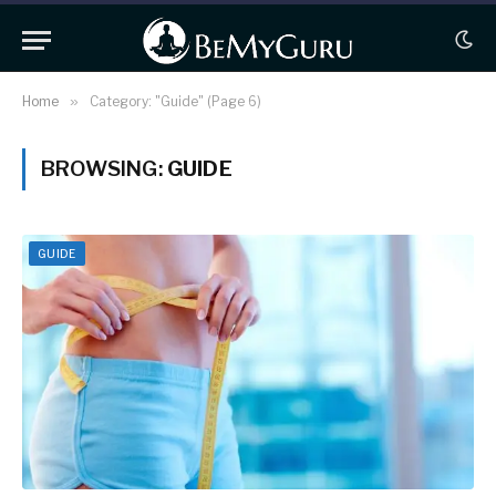
Home
»
Category: "Guide" (Page 6)
BROWSING:
GUIDE
GUIDE