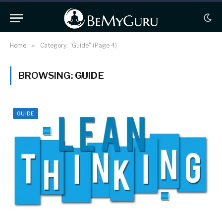
Home
»
Category: "Guide" (Page 4)
BROWSING:
GUIDE
GUIDE