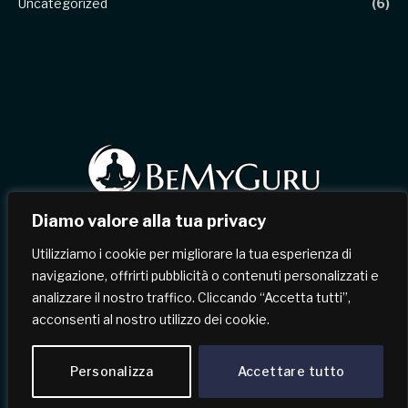
Uncategorized
(6)
Diamo valore alla tua privacy
Facebook
X
Instagram
Pinterest
Utilizziamo i cookie per migliorare la tua esperienza di
(Twitter)
navigazione, offrirti pubblicità o contenuti personalizzati e
analizzare il nostro traffico. Cliccando “Accetta tutti”,
HOME
CHI SIAMO
CONTATTI
acconsenti al nostro utilizzo dei cookie.
TERMINI & CONDIZIONI
POLITICA SULLA RISERVATEZZA
Personalizza
Accettare tutto
© 2026 BeMyGuru.