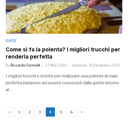
GUIDE
Come si fa la polenta? I migliori trucchi per
renderla perfetta
By
Riccardo Formelli
27 May 2020
Updated:
8 December 2022
I migliori trucchi e ricette per realizzare una polenta di mais
perfetta iniziarono ad essere conosciuti dalla gente intorno
al…
Previous
Next
1
2
3
4
5
6