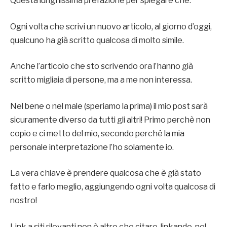
Questa lunghissima prefazione per spiegare che:
Ogni volta che scrivi un nuovo articolo, al giorno d’oggi,
qualcuno ha già scritto qualcosa di molto simile.
Anche l’articolo che sto scrivendo ora l’hanno già
scritto migliaia di persone, ma a me non interessa.
Nel bene o nel male (speriamo la prima) il mio post sarà
sicuramente diverso da tutti gli altri! Primo perchè non
copio e ci metto del mio, secondo perché la mia
personale interpretazione l’ho solamente io.
La vera chiave è prendere qualcosa che è già stato
fatto e farlo meglio, aggiungendo ogni volta qualcosa di
nostro!
Link a siti rilevanti non è altro che citare linkando, nel