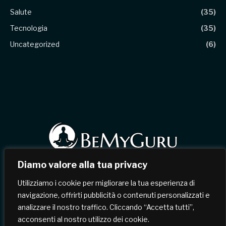
Salute
(35)
Tecnologia
(35)
Uncategorized
(6)
Diamo valore alla tua privacy
Facebook
X
Instagram
Pinterest
Utilizziamo i cookie per migliorare la tua esperienza di
(Twitter)
navigazione, offrirti pubblicità o contenuti personalizzati e
analizzare il nostro traffico. Cliccando “Accetta tutti”,
HOME
CHI SIAMO
CONTATTI
acconsenti al nostro utilizzo dei cookie.
TERMINI & CONDIZIONI