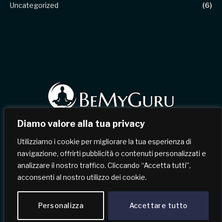
Uncategorized
(6)
Diamo valore alla tua privacy
Facebook
X
Instagram
Pinterest
Utilizziamo i cookie per migliorare la tua esperienza di
(Twitter)
navigazione, offrirti pubblicità o contenuti personalizzati e
analizzare il nostro traffico. Cliccando “Accetta tutti”,
HOME
CHI SIAMO
CONTATTI
acconsenti al nostro utilizzo dei cookie.
TERMINI & CONDIZIONI
POLITICA SULLA RISERVATEZZA
Personalizza
Accettare tutto
© 2026 BeMyGuru.