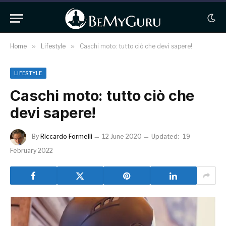
Home
»
Lifestyle
»
Caschi moto: tutto ciò che devi sapere!
LIFESTYLE
Caschi moto: tutto ciò che
devi sapere!
By
Riccardo Formelli
12 June 2020
Updated:
19
February 2022