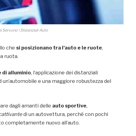
 Servono i Distanziali Auto
llo che
si posizionano tra l’auto e le ruote
,
a ruota.
 di alluminio
, l’applicazione dei distanziali
ad un’automobile e una maggiore robustezza del
olare dagli amanti delle
auto sportive
,
cattivante
di un autovettura, perché con pochi
to completamente nuovo all’auto.