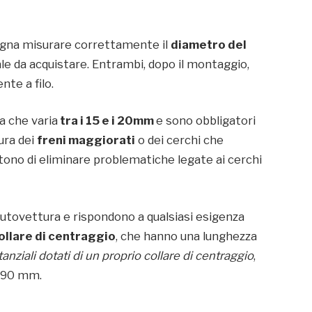
gna misurare correttamente il
diametro del
iale da acquistare. Entrambi, dopo il montaggio,
te a filo.
ra che varia
tra i 15 e i 20mm
e sono obbligatori
ura dei
freni maggiorati
o dei cerchi che
ono di eliminare problematiche legate ai cerchi
 autovettura e rispondono a qualsiasi esigenza
 collare di centraggio
, che hanno una lunghezza
tanziali dotati di un proprio collare di centraggio
,
i 90 mm.