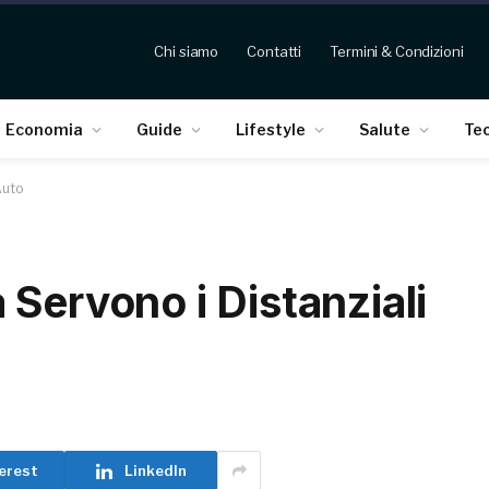
Chi siamo
Contatti
Termini & Condizioni
Economia
Guide
Lifestyle
Salute
Te
Auto
Servono i Distanziali
erest
LinkedIn