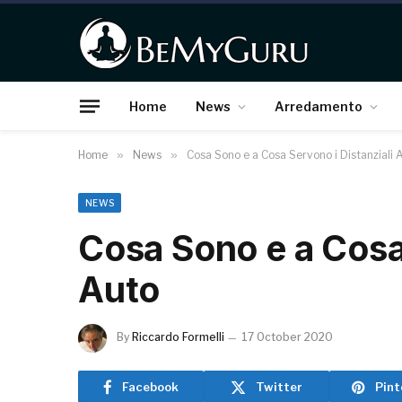
Home
News
Arredamento
Home
»
News
»
Cosa Sono e a Cosa Servono i Distanziali 
NEWS
Cosa Sono e a Cosa 
Auto
By
Riccardo Formelli
17 October 2020
Facebook
Twitter
Pint