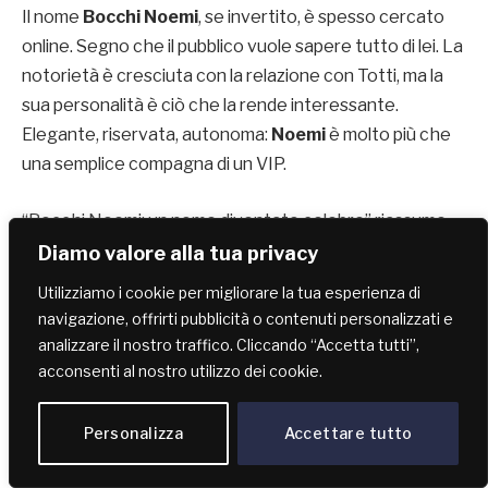
Il nome
Bocchi Noemi
, se invertito, è spesso cercato
online. Segno che il pubblico vuole sapere tutto di lei. La
notorietà è cresciuta con la relazione con Totti, ma la
sua personalità è ciò che la rende interessante.
Elegante, riservata, autonoma:
Noemi
è molto più che
una semplice compagna di un VIP.
“Bocchi Noemi: un nome diventato celebre” riassume
perfettamente la traiettoria di questa figura negli ultimi
Diamo valore alla tua privacy
anni. Prima del 2022, Noemi Bocchi era una flower
Utilizziamo i cookie per migliorare la tua esperienza di
designer romana, conosciuta principalmente nella sua
navigazione, offrirti pubblicità o contenuti personalizzati e
cerchia personale e professionale.
analizzare il nostro traffico. Cliccando “Accetta tutti”,
acconsenti al nostro utilizzo dei cookie.
La sua
celebrità
è esplosa a livello nazionale e ha
continuato a crescere a seguito della sua relazione con
Personalizza
Accettare tutto
l’ex calciatore
Francesco Totti
. La fine del matrimonio
ventennale tra Totti e Ilary Blasi, una delle coppie più