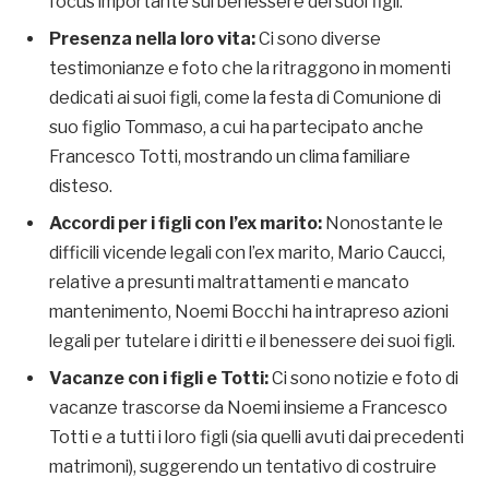
focus importante sul benessere dei suoi figli.
Presenza nella loro vita:
Ci sono diverse
testimonianze e foto che la ritraggono in momenti
dedicati ai suoi figli, come la festa di Comunione di
suo figlio Tommaso, a cui ha partecipato anche
Francesco Totti, mostrando un clima familiare
disteso.
Accordi per i figli con l’ex marito:
Nonostante le
difficili vicende legali con l’ex marito, Mario Caucci,
relative a presunti maltrattamenti e mancato
mantenimento, Noemi Bocchi ha intrapreso azioni
legali per tutelare i diritti e il benessere dei suoi figli.
Vacanze con i figli e Totti:
Ci sono notizie e foto di
vacanze trascorse da Noemi insieme a Francesco
Totti e a tutti i loro figli (sia quelli avuti dai precedenti
matrimoni), suggerendo un tentativo di costruire