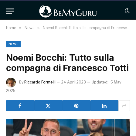
Home
»
News
»
Noemi Bocchi: Tutto sulla compagna di Francesco Totti
NEWS
Noemi Bocchi: Tutto sulla
compagna di Francesco Totti
By
Riccardo Formelli
24 April 2023
Updated:
5 May
2025