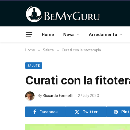
Home
News
Arredamento
Home
»
Salute
»
Curati con la fitoterapia
SALUTE
Curati con la fitote
By
Riccardo Formelli
27 July 2020
Facebook
Twitter
Pint