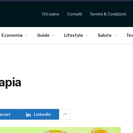
Chi siamo
Contatti
Termini & Condizioni
Economia
Guide
Lifestyle
Salute
Te
rapia
erest
LinkedIn