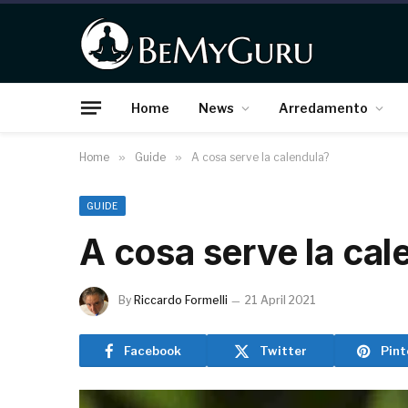
Home
News
Arredamento
Home
»
Guide
»
A cosa serve la calendula?
GUIDE
A cosa serve la cal
By
Riccardo Formelli
21 April 2021
Facebook
Twitter
Pint