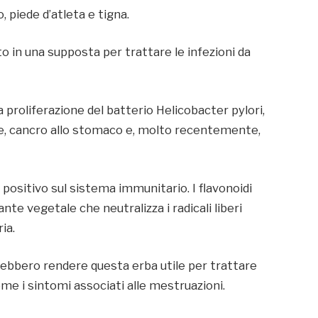
 piede d’atleta e tigna.
to in una supposta per trattare le infezioni da
la proliferazione del batterio Helicobacter pylori,
he, cancro allo stomaco e, molto recentemente,
o positivo sul sistema immunitario. I flavonoidi
nte vegetale che neutralizza i radicali liberi
ia.
otrebbero rendere questa erba utile per trattare
me i sintomi associati alle mestruazioni.