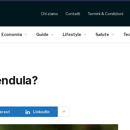
Chi siamo
Contatti
Termini & Condizioni
Economia
Guide
Lifestyle
Salute
Te
endula?
erest
LinkedIn