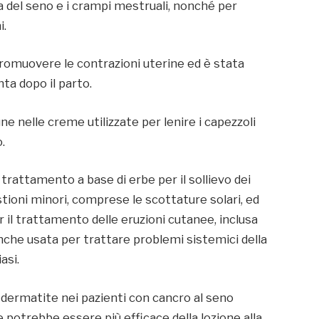
za del seno e i crampi mestruali, nonché per
i.
promuovere le contrazioni uterine ed è stata
enta dopo il parto.
ne nelle creme utilizzate per lenire i capezzoli
.
attamento a base di erbe per il sollievo dei
ustioni minori, comprese le scottature solari, ed
r il trattamento delle eruzioni cutanee, inclusa
nche usata per trattare problemi sistemici della
asi.
dermatite nei pazienti con cancro al seno
 potrebbe essere più efficace della lozione alla