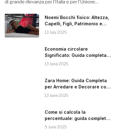
di grande rilevanza per l’Italia e per l’Unione…
Noemi Bocchi fisico: Altezza,
Capelli, Figli, Patrimonio e
Instagram
13 July 2025
Economia circolare
Significato: Guida completa
alla Sostenibilità
13 June 2025
Zara Home: Guida Completa
per Arredare e Decorare con
Stile
13 June 2025
Come si calcola la
percentuale: guida completa e
pratica
9 June 2025