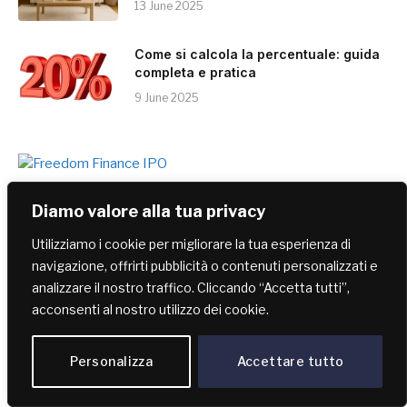
13 June 2025
Come si calcola la percentuale: guida
completa e pratica
9 June 2025
Diamo valore alla tua privacy
LE NOSTRE SCELTE
Utilizziamo i cookie per migliorare la tua esperienza di
navigazione, offrirti pubblicità o contenuti personalizzati e
TECNOLOGIA
analizzare il nostro traffico. Cliccando “Accetta tutti”,
iPhone 16: Tutto ciò che devi sapere
acconsenti al nostro utilizzo dei cookie.
sul nuovo smartphone
Personalizza
Accettare tutto
LIFESTYLE
Sara Curtis: tutto sulla giovane