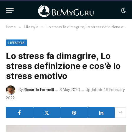
Home
»
Lifestyle
»
Lo stress fa dimagrire, Lo stress definizione e cos’è lo stress emotivo
LIFESTYLE
Lo stress fa dimagrire, Lo
stress definizione e cos’è lo
stress emotivo
By
Riccardo Formelli
3 May 2020
Updated:
19 February
2022