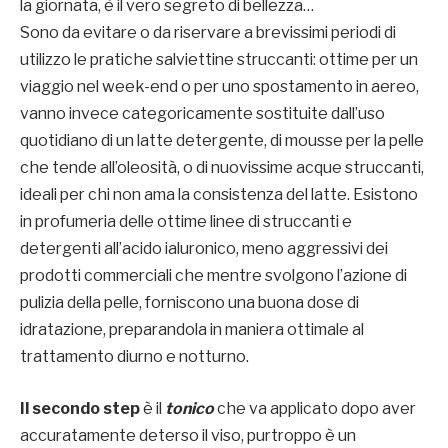
la giornata, è il vero segreto di bellezza…
Sono da evitare o da riservare a brevissimi periodi di
utilizzo le pratiche salviettine struccanti: ottime per un
viaggio nel week-end o per uno spostamento in aereo,
vanno invece categoricamente sostituite dall’uso
quotidiano di un latte detergente, di mousse per la pelle
che tende all’oleosità, o di nuovissime acque struccanti,
ideali per chi non ama la consistenza del latte. Esistono
in profumeria delle ottime linee di struccanti e
detergenti all’acido ialuronico, meno aggressivi dei
prodotti commerciali che mentre svolgono l’azione di
pulizia della pelle, forniscono una buona dose di
idratazione, preparandola in maniera ottimale al
trattamento diurno e notturno.
Il secondo step
è il
tonico
che va applicato dopo aver
accuratamente deterso il viso, purtroppo è un