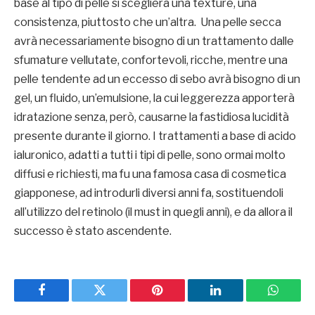
base al tipo di pelle si sceglierà una texture, una
consistenza, piuttosto che un’altra. Una pelle secca
avrà necessariamente bisogno di un trattamento dalle
sfumature vellutate, confortevoli, ricche, mentre una
pelle tendente ad un eccesso di sebo avrà bisogno di un
gel, un fluido, un’emulsione, la cui leggerezza apporterà
idratazione senza, però, causarne la fastidiosa lucidità
presente durante il giorno. I trattamenti a base di acido
ialuronico, adatti a tutti i tipi di pelle, sono ormai molto
diffusi e richiesti, ma fu una famosa casa di cosmetica
giapponese, ad introdurli diversi anni fa, sostituendoli
all’utilizzo del retinolo (il must in quegli anni), e da allora il
successo è stato ascendente.
Facebook
Twitter
Pinterest
LinkedIn
WhatsA