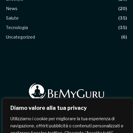
News
(20)
Salute
(35)
Tecnologia
(35)
Uncategorized
(6)
Diamo valore alla tua privacy
Facebook
X
Instagram
Pinterest
Utilizziamo i cookie per migliorare la tua esperienza di
(Twitter)
navigazione, offrirti pubblicità o contenuti personalizzati e
analizzare il nostro traffico. Cliccando “Accetta tutti”,