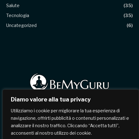
Salute
(35)
Tecnologia
(35)
Uncategorized
(6)
Diamo valore alla tua privacy
Facebook
X
Instagram
Pinterest
Utilizziamo i cookie per migliorare la tua esperienza di
(Twitter)
navigazione, offrirti pubblicità o contenuti personalizzati e
analizzare il nostro traffico. Cliccando “Accetta tutti”,
HOME
CHI SIAMO
CONTATTI
acconsenti al nostro utilizzo dei cookie.
TERMINI & CONDIZIONI