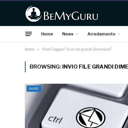
Home
News
Arredamento
Home
»
Posts Tagged "invio file grandi dimensioni"
BROWSING:
INVIO FILE GRANDI DIM
GUIDE