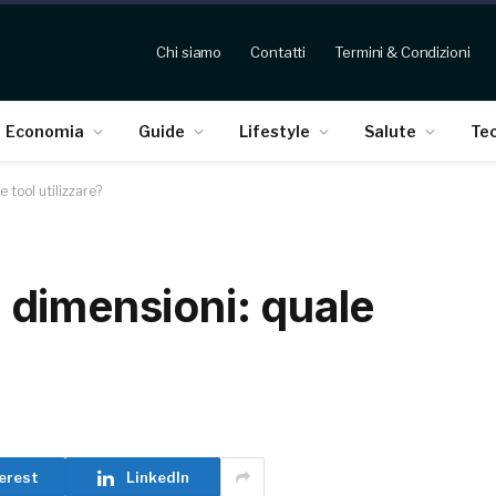
Chi siamo
Contatti
Termini & Condizioni
Economia
Guide
Lifestyle
Salute
Te
e tool utilizzare?
di dimensioni: quale
erest
LinkedIn