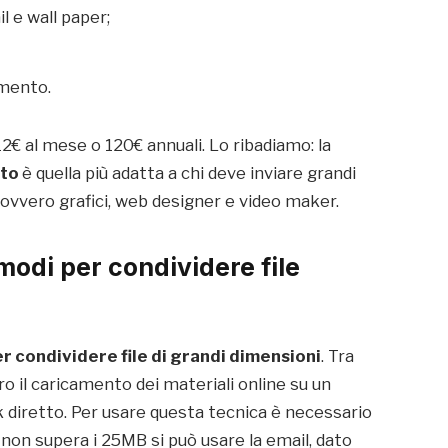
l e wall paper;
imento.
 12€ al mese o 120€ annuali. Lo ribadiamo: la
nto
è quella più adatta a chi deve inviare grandi
, ovvero grafici, web designer e video maker.
modi per condividere file
r condividere file di grandi dimensioni
. Tra
ero il caricamento dei materiali online su un
nk diretto. Per usare questa tecnica è necessario
 non supera i 25MB si può usare la email, dato