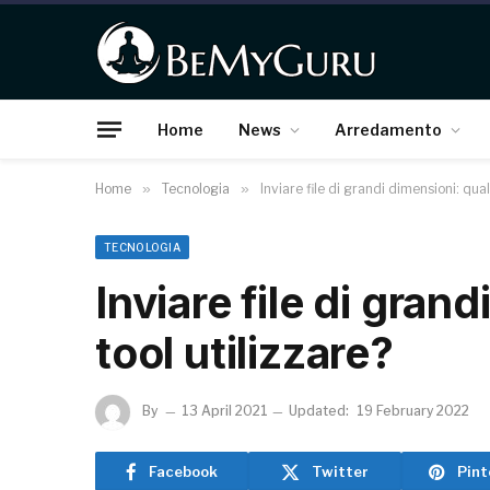
Home
News
Arredamento
Home
»
Tecnologia
»
Inviare file di grandi dimensioni: qual
TECNOLOGIA
Inviare file di gran
tool utilizzare?
By
13 April 2021
Updated:
19 February 2022
Facebook
Twitter
Pint