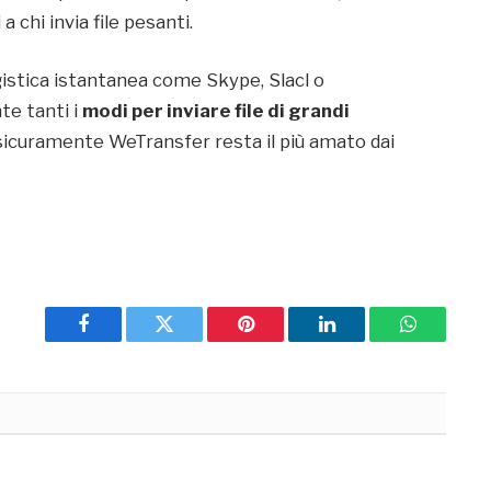
 chi invia file pesanti.
ggistica istantanea come Skype, Slacl o
e tanti i
modi per inviare file di grandi
sicuramente WeTransfer resta il più amato dai
Facebook
Twitter
Pinterest
LinkedIn
WhatsApp