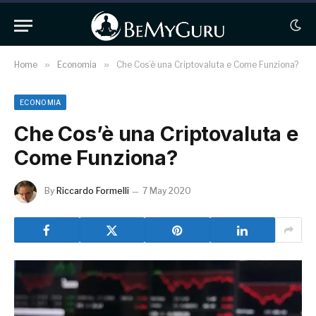
Home
»
Economia
»
Che Cos’è una Criptovaluta e Come Funziona?
ECONOMIA
Che Cos’è una Criptovaluta e
Come Funziona?
By
Riccardo Formelli
7 May 2020