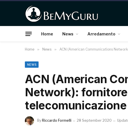
Home
News
Arredamento
Home
»
News
»
ACN (American Communications Network): 
NEWS
ACN (American Co
Network): fornitore 
telecomunicazione
By
Riccardo Formelli
28 September 2020
Updat