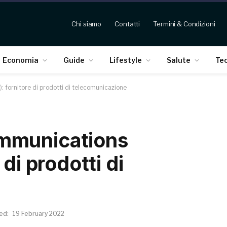
Chi siamo
Contatti
Termini & Condizioni
Economia
Guide
Lifestyle
Salute
Te
fornitore di prodotti di telecomunicazione
mmunications
di prodotti di
ed:
19 February 2022