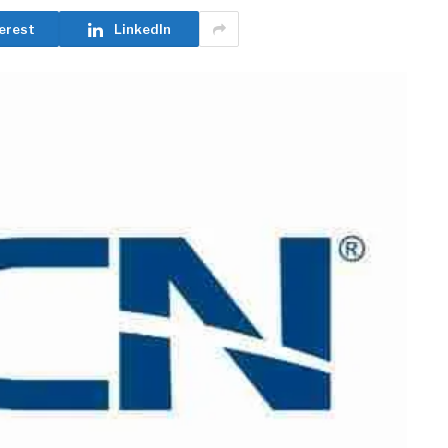
erest
LinkedIn