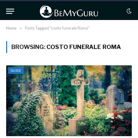
Home
»
Posts Tagged "costo funerale Roma"
BROWSING:
COSTO FUNERALE ROMA
GUIDE